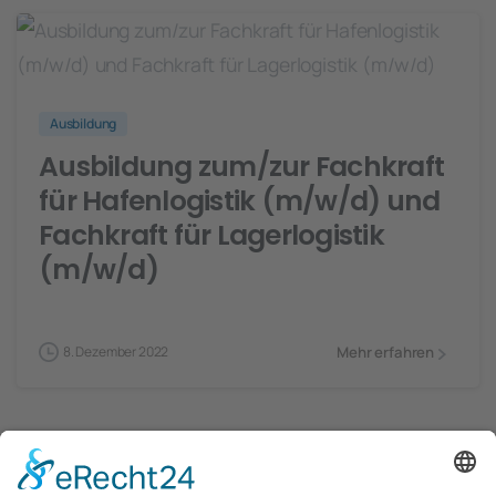
Ausbildung
Ausbildung zum/zur Fachkraft
für Hafenlogistik (m/w/d) und
Fachkraft für Lagerlogistik
(m/w/d)
Mehr erfahren
8. Dezember 2022