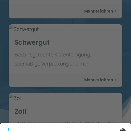
Mehr erfahren
Schwergut
Bedarfsgerechte Kistenfertigung,
seemäßige Verpackung und mehr
Mehr erfahren
Zoll
TCO ist zugelassener Wirtschaftsbeteiligter