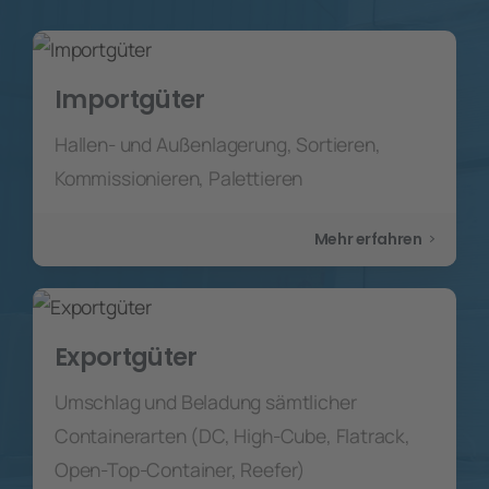
Importgüter
Hallen- und Außenlagerung, Sortieren,
Kommissionieren, Palettieren
Mehr erfahren
Exportgüter
Umschlag und Beladung sämtlicher
Containerarten (DC, High-Cube, Flatrack,
Open-Top-Container, Reefer)