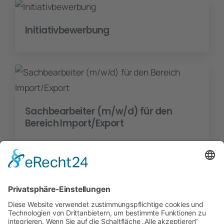
Initiativbewerbung
Sachbearbeiter (m/w/d) für den
Bereich Import/Export