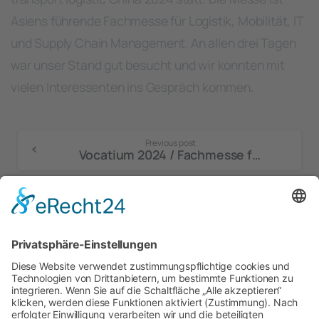
Asiens führende Fachmesse für Logistik, Mobilität, IT
und Supply Chain Management. An allen drei Tagen
war unser Stand gut besucht und wir konnten mit
vielen Interessenten ins Gespräch kommen.
Continue
Previous post
Vocatium 2024 / Fachmesse für Ausbildung und Studium
Reading
Next post
Air cargo Africa & transport logistic Afrika 2025